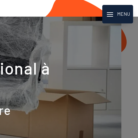
MENU
onal à
re