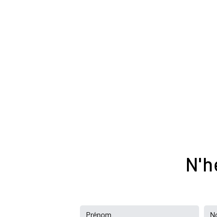
Adresse
45 Allée du Charron Illy
26110 Nyons
N'h