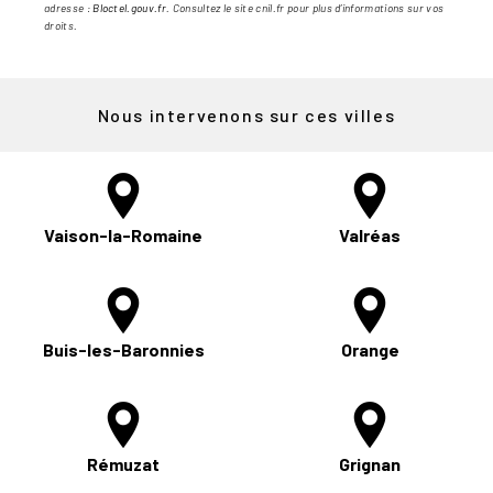
adresse :
Bloctel.gouv.fr
. Consultez le site cnil.fr pour plus d’informations sur vos
droits.
Nous intervenons sur ces villes
Vaison-la-Romaine
Valréas
Buis-les-Baronnies
Orange
Rémuzat
Grignan