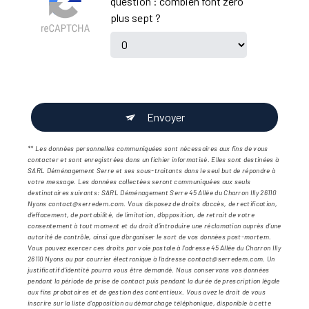
question : combien font zéro
plus sept ?
Envoyer
** Les données personnelles communiquées sont nécessaires aux fins de vous
contacter et sont enregistrées dans un fichier informatisé. Elles sont destinées à
SARL Déménagement Serre et ses sous-traitants dans le seul but de répondre à
votre message. Les données collectées seront communiquées aux seuls
destinataires suivants: SARL Déménagement Serre 45 Allée du Charron Illy 26110
Nyons contact@serredem.com. Vous disposez de droits d’accès, de rectification,
d’effacement, de portabilité, de limitation, d’opposition, de retrait de votre
consentement à tout moment et du droit d’introduire une réclamation auprès d’une
autorité de contrôle, ainsi que d’organiser le sort de vos données post-mortem.
Vous pouvez exercer ces droits par voie postale à l'adresse 45 Allée du Charron Illy
26110 Nyons ou par courrier électronique à l'adresse contact@serredem.com. Un
justificatif d'identité pourra vous être demandé. Nous conservons vos données
pendant la période de prise de contact puis pendant la durée de prescription légale
aux fins probatoires et de gestion des contentieux. Vous avez le droit de vous
inscrire sur la liste d'opposition au démarchage téléphonique, disponible à cette