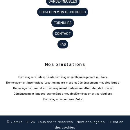
GARDE-MEUBLES
LOCATION MONTE-MEUBLES
FORMULES
CONTACT
FAQ
Nos prestations
Déménageurs
Entreprise de déménagement
Déménagement militaire
Déménagement international
Location monte-meubles
Déménagement meubles lourds
Déménagement mutation
Déménagement professionnel
Transfert de bureaux
Déménagement longue distance
Garde meubles
Déménagement particuliers
Déménagement œuvres d'arts
©
Vistalid
- 2026 - Tous droits réservés -
Mentions légales
-
Gestion
des cookies