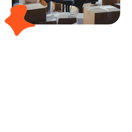
Adresse
45 Allée du Charron Illy
26110 Nyons