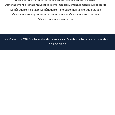
Déménagement international
Location monte-meubles
Déménagement meubles lourds
Déménagement mutation
Déménagement professionnel
Transfert de bureaux
Déménagement longue distance
Garde meubles
Déménagement particuliers
Déménagement œuvres d'arts
©
Vistalid
- 2026 - Tous droits réservés -
Mentions légales
-
Gestion
des cookies