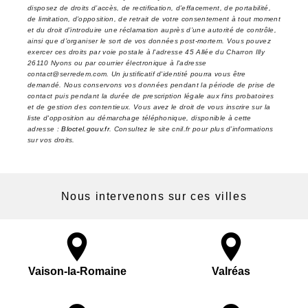
disposez de droits d’accès, de rectification, d’effacement, de portabilité,
de limitation, d’opposition, de retrait de votre consentement à tout moment
et du droit d’introduire une réclamation auprès d’une autorité de contrôle,
ainsi que d’organiser le sort de vos données post-mortem. Vous pouvez
exercer ces droits par voie postale à l'adresse 45 Allée du Charron Illy
26110 Nyons ou par courrier électronique à l'adresse
contact@serredem.com. Un justificatif d'identité pourra vous être
demandé. Nous conservons vos données pendant la période de prise de
contact puis pendant la durée de prescription légale aux fins probatoires
et de gestion des contentieux. Vous avez le droit de vous inscrire sur la
liste d'opposition au démarchage téléphonique, disponible à cette
adresse :
Bloctel.gouv.fr
. Consultez le site cnil.fr pour plus d’informations
sur vos droits.
Nous intervenons sur ces villes
Vaison-la-Romaine
Valréas