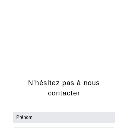
Téléphone
04 75 26 38 49
E-mail
contact@serredem.com
N'hésitez pas à nous
contacter